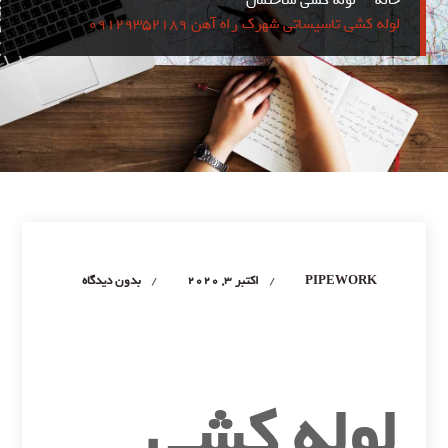
خانه
لوله کشی ساختمان
لوله کشی تاسیساتی شهرک راه آهن 09129352189
نویسنده
PIPEWORK
اکتبر 3, 2020
بدون دیدگاه
لوله کشی